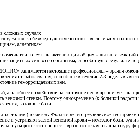
е в сложных случаях
льзуем только безвредную гомеопатию – вылечиваем полностью б
нщинам, аллергикам
х гомеопатии, то есть на активизации общих защитных реакций 
ю защитных сил всего организма, способствуя в результате исц
ДОНИС» занимаются настоящие профессионалы – врачи-гомеопа
ления от заболевания, способные в течение 2-3 недель вывести
состояние геморроидальных вен.
и), а на общее воздействие на состояние вен в организме – на 
ть венозной стенки. Поэтому одновременно (к большой радости
я зрения, головные боли.
иагностик (по методу Фолля и вегето-резонансное тестировани
ие и устраняют застой венозной крови – исчезают боли, зуд и
тельно ускорить этот процесс – врачи используют аппаратуру