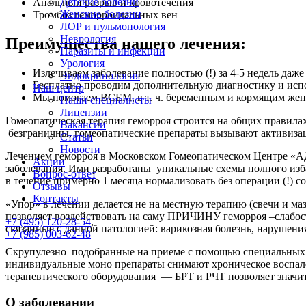
Детские болезни
Анальный разрыв и кровотечения
Женские болезни
Тромбоз геморроидальных вен
ЛОР и пульмонология
Неврология
Преимущества нашего лечения:
Паразиты и инфекции
Урология
Излечиваем заболевание полностью (!) за 4-5 недель даж
Эндокринология
Бесплатно проводим дополнительную диагностику и испо
Наш центр
Мы помогаем ВСЕМ, в т. ч. беременным и кормящим же
Наши специалисты
Лицензии
Гомеопатическая терапия геморроя строится на общих правила
Вакансии
безграничны, гомеопатические препараты вызывают активизаци
Статьи
Новости
Лечением геморроя в Московском Гомеопатическом Центре «А
Акции
заболевания. Ими разработаны уникальные схемы полного избав
Вопрос-ответ
в течение примерно 1 месяца нормализовать без операции (!) 
Отзывы
Контакты
«Упор» в лечении делается не на местную терапию (свечи и маз
позволяет воздействовать на саму ПРИЧИНУ геморроя –слабос
+7 (495) 120-28-54
,
связанные с данной патологией: варикозная болезнь, нарушени
+7 (985) 003-62-48
Скрупулезно подобранные на приеме с помощью специальных д
индивидуальные моно препараты снимают хроническое воспален
терапевтического оборудования — БРТ и РЧТ позволяет значи
О заболевании