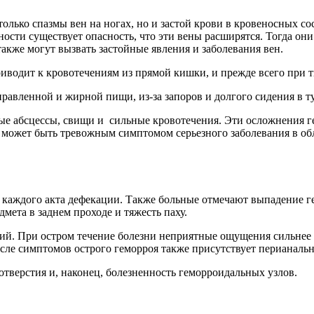
олько спазмы вен на ногах, но и застой крови в кровеносных со
ности существует опасность, что эти вены расширятся. Тогда он
также могут вызвать застойные явления и заболевания вен.
иводит к кровотечениям из прямой кишки, и прежде всего при т
равленной и жирной пищи, из-за запоров и долгого сидения в ту
ые абсцессы, свищи и сильные кровотечения. Эти осложнения г
и может быть тревожным симптомом серьезного заболевания в о
 каждого акта дефекации. Также больные отмечают выпадение г
мета в заднем проходе и тяжесть паху.
й. При остром течение болезни неприятные ощущения сильнее и 
исле симптомов острого геморроя также присутствует перианальн
отверстия и, наконец, болезненность геморроидальных узлов.