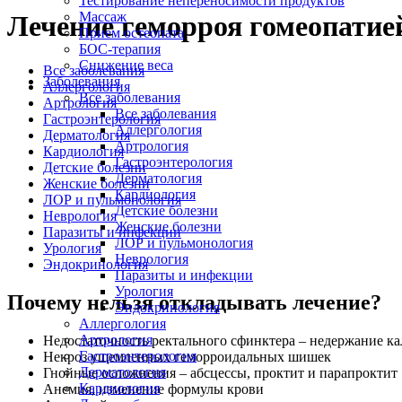
Тестирование непереносимости продуктов
Массаж
Лечение геморроя гомеопатие
Прием остеопата
БОС-терапия
Снижение веса
Все заболевания
Заболевания
Аллергология
Все заболевания
Артрология
Все заболевания
Гастроэнтерология
Аллергология
Дерматология
Артрология
Кардиология
Гастроэнтерология
Детские болезни
Дерматология
Женские болезни
Кардиология
ЛОР и пульмонология
Детские болезни
Неврология
Женские болезни
Паразиты и инфекции
ЛОР и пульмонология
Урология
Неврология
Эндокринология
Паразиты и инфекции
Урология
Почему нельзя откладывать лечение?
Эндокринология
Аллергология
Артрология
Недостаточность ректального сфинктера – недержание ка
Гастроэнтерология
Некроз ущемленных геморроидальных шишек
Дерматология
Гнойные осложнения – абсцессы, проктит и парапроктит
Кардиология
Анемия, изменение формулы крови