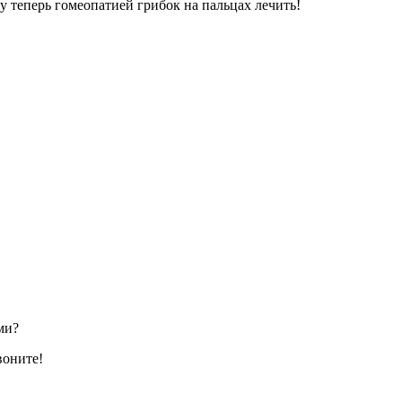
у теперь гомеопатией грибок на пальцах лечить!
ми?
воните!