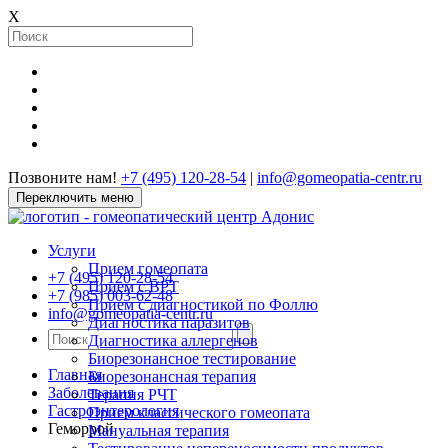
X
Позвоните нам!
+7 (495) 120-28-54
|
info@gomeopatia-centr.ru
Переключить меню
Услуги
Прием гомеопата
+7 (495) 120-28-54
Прием с ВРТ
+7 (985) 003-62-48
Прием с диагностикой по Фоллю
info@gomeopatia-centr.ru
Диагностика паразитов
Диагностика аллергенов
Биорезонансное тестирование
Главная
Биорезонансная терапия
Заболевания
Терапия РЧТ
Гастроэнтерология
Прием классического гомеопата
Геморрой
Мануальная терапия