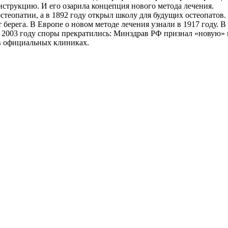
нструкцию. И его озарила концепция нового метода лечения.
теопатии, а в 1892 году открыл школу для будущих остеопатов.
 берега. В Европе о новом методе лечения узнали в 1917 году. В
 В 2003 году споры прекратились: Минздрав РФ признал «новую
 в официальных клиниках.