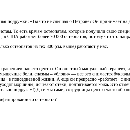
узья-подружки: «Ты что не слышал о Петрове? Он принимает на д
стам. То есть врачам-остеопатам, которые получили свою специ
я, в США работает более 70 000 остеопатов, потому что это нап
лько остеопатов из тех 800 (см. выше) работают у нас.
украшение» нашего центра. Он опытный мануальный терапевт, 
, мышечные боли, спазмы – «блоки» — все это снимается буквал
ия» в повседневной жизни. А еще он прекрасно «работает» с ли
ходят морщины, исчезают отеки, подтягивается кожа. Это отме
льно подругам!) Да и мы сами, сотрудницы центра часто обраща
тифицированного остеопата?