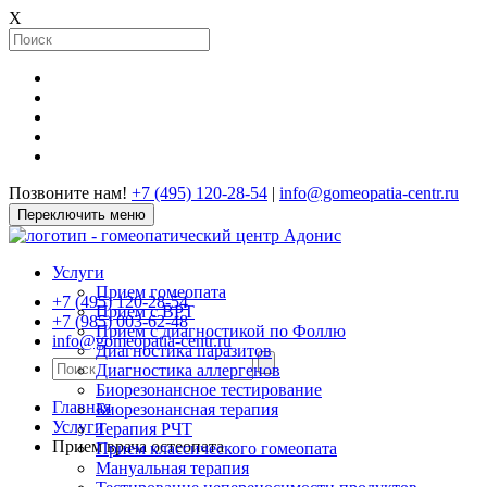
X
Позвоните нам!
+7 (495) 120-28-54
|
info@gomeopatia-centr.ru
Переключить меню
Услуги
Прием гомеопата
+7 (495) 120-28-54
Прием с ВРТ
+7 (985) 003-62-48
Прием с диагностикой по Фоллю
info@gomeopatia-centr.ru
Диагностика паразитов
Диагностика аллергенов
Биорезонансное тестирование
Главная
Биорезонансная терапия
Услуги
Терапия РЧТ
Прием врача остеопата
Прием классического гомеопата
Мануальная терапия