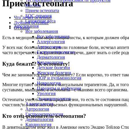
Тестирование непереносимости продуктов
Прием остеопата
Массаж
Прием остеопата
БОС-терапия
Что лечит остеопат
Снижение веса
Лучший остеопат
Заболевания
Отзывы
Все заболевания
Все заболевания
Есть в медицинском мире специалисты, к которым должен обра
Аллергология
Артрология
У всех нас болела спина, мучили головные боли, исчезал аппе
Гастроэнтерология
часто встречаются нарушения сна и речи, дают знать о себе р
Дерматология
Кардиология
Куда бежать? К остеопату!
Детские болезни
Женские болезни
Чем же занимается этот специалист? Если коротко, то ответ так
ЛОР и пульмонология
Неврология
Многие путают остеопата с мануальным терапевтом. Да, и того
Паразиты и инфекции
суставами, мышцами, а остеопаты - с тканями всего организма.
Урология
Эндокринология
Остеопаты умеют лечить предболезни, то есть те состояния па
Аллергология
счастлив, и у него нет серьезных функциональных нарушений. Н
Артрология
Гастроэнтерология
Кто отец-основатель остеопатии?
Дерматология
Кардиология
В девятнадцатом веке жил в Америке некто Эндрю Тейлор Стил