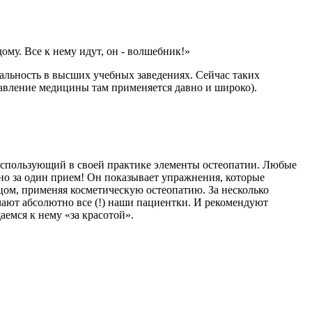
ому. Все к нему идут, он - волшебник!»
альность в высших учебных заведениях. Сейчас таких
равление медицины там применяется давно и широко).
использующий в своей практике элементы остеопатии. Любые
ьно за один прием! Он показывает упражнения, которые
цом, применяя косметическую остеопатию. За несколько
чают абсолютно все (!) наши пациентки. И рекомендуют
емся к нему «за красотой».