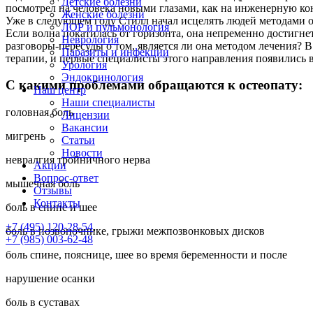
Детские болезни
посмотрел на человека новыми глазами, как на инженерную ко
Женские болезни
Уже в следующем году Стилл начал исцелять людей методами ос
ЛОР и пульмонология
Если волна покатилась от горизонта, она непременно достигнет
Неврология
разговоры-пересуды о том, является ли она методом лечения?
Паразиты и инфекции
терапии, и первые специалисты этого направления появились
Урология
Эндокринология
С какими проблемами обращаются к остеопату:
Наш центр
Наши специалисты
головная боль
Лицензии
Вакансии
мигрень
Статьи
Новости
невралгия тройничного нерва
Акции
Вопрос-ответ
мышечная боль
Отзывы
Контакты
боль в спине и шее
+7 (495) 120-28-54
,
боль в позвоночнике, грыжи межпозвонковых дисков
+7 (985) 003-62-48
боль спине, пояснице, шее во время беременности и после
нарушение осанки
боль в суставах