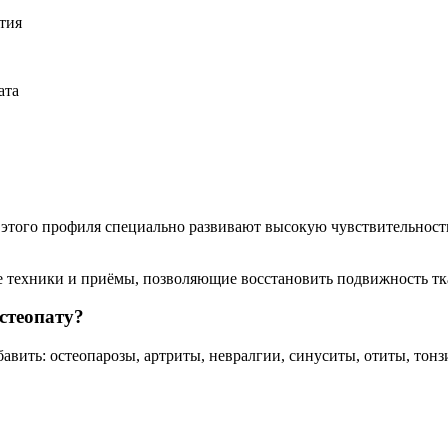
тия
ата
этого профиля специально развивают высокую чувствительность
техники и приёмы, позволяющие восстановить подвижность ткан
стеопату?
бавить: остеопарозы, артриты, невралгии, синуситы, отиты, тон