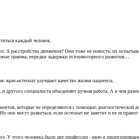
титься каждый человек.
тит. А расстройства движения? Они тоже не новость, их испыты
одовые травмы, нередки задержки психомоторного развития…
ов: врач-остеопат улучшает качество жизни пациента.
, и другого специалиста объединяет ручная работа. А в чем раз
циентов, которые не определяются с помощью диагностической ап
о они могут развиться, если остеопат не заметит и не исправит
л. У этого человека было две профессии - врач и проектировщ