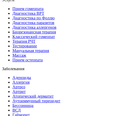
Прием гомеопата
Диагностика ВРТ
Диагностика по Фоллю
Диагностика паразитов
Диагностика аллергенов
Биорезонансная терапия
Классический гомеопат
Терапия РЧТ
Тестирование
Мануальная терапия
Массаж
Прием остеопата
Заболевания
Аденоиды
Аллергия
Артроз
Артрит
Атопический дерматит
Аутоиммунный тиреоидит
Бессонница
ВСД
Гайморит