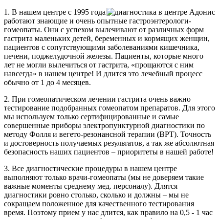
1. В нашем центре с 1995 года
работают знающие и очень опытные гастроэнтерологи-
гомеопаты. Они с успехом вылечивают от различных форм
гастрита маленьких детей, беременных и кормящих женщин,
пациентов с сопутствующими заболеваниями кишечника,
печени, поджелудочной железы. Пациенты, которые много
лет не могли вылечиться от гастрита, «прощаются с ним
навсегда» в нашем центре! И длится это лечебный процесс
обычно от 1 до 4 месяцев.
2. При гомеопатическом лечении гастрита очень важно
тестирование подобранных гомеопатом препаратов. Для этого
мы используем только сертифицированные и самые
совершенные приборы электропунктурной диагностики по
методу Фолля и вегето-резонансной терапии (ВРТ). Точность
и достоверность получаемых результатов, а так же абсолютная
безопасность наших пациентов – приоритеты в нашей работе!
3. Все диагностические процедуры в нашем центре
выполняют только врачи-гомеопаты (мы не доверяем такие
важные моменты среднему мед. персоналу). Длятся
диагностики ровно столько, сколько и должны – мы не
сокращаем положенное для качественного тестирования
время. Поэтому прием у нас длится, как правило на 0,5 - 1 час