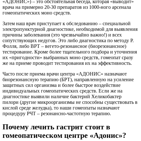
«АДОНИС») – это обстоятельная беседа, которая «выводит»
врача на примерно 20-30 препаратов из 1000-ного арсенала
гомеопатических моно средств.
Затем наш врач приступает к обследованию – специальной
электропунктурной диагностике, необходимой для выявления
причины заболевания (это чрезвычайно важно!) и всех
сопутствующих недугов. Это либо диагностика по методу Р.
Фолля, либо ВРТ – вегето-резонансное (биорезонансное)
тестирование. Кроме более тщательного подбора и уточнения
их «пригодности» выбранных моно средств, гомеопат сразу
же на приеме проводит тестирования их на эффективность.
Часто после приема врачи центра «АДОНИС» назначают
биорезонансную терапию (БРТ), направленную на усиление
защитных сил организма и более быстрое воздействие
индивидуальных гомеопатических средств. Если же на
диагностике выявили наличие бактерий Хеликобактер
пилори (другие микроорганизмы не способны существовать в
кислой среде желудка), то наши гомеопаты назначают
процедуру РЧТ – резонансно-частотную терапию.
Почему лечить гастрит стоит в
гомеопатическом центре «Адонис»?