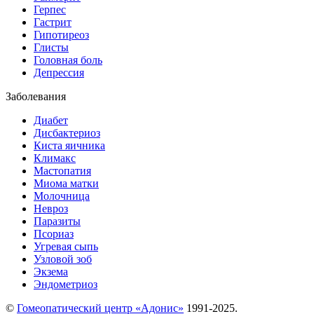
Герпес
Гастрит
Гипотиреоз
Глисты
Головная боль
Депрессия
Заболевания
Диабет
Дисбактериоз
Киста яичника
Климакс
Мастопатия
Миома матки
Молочница
Невроз
Паразиты
Псориаз
Угревая сыпь
Узловой зоб
Экзема
Эндометриоз
©
Гомеопатический центр «Адонис»
1991-2025.