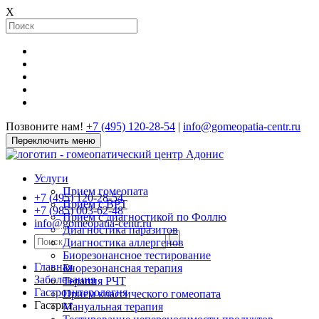
X
Позвоните нам!
+7 (495) 120-28-54
|
info@gomeopatia-centr.ru
Переключить меню
Услуги
Прием гомеопата
+7 (495) 120-28-54
Прием с ВРТ
+7 (985) 003-62-48
Прием с диагностикой по Фоллю
info@gomeopatia-centr.ru
Диагностика паразитов
Диагностика аллергенов
Биорезонансное тестирование
Главная
Биорезонансная терапия
Заболевания
Терапия РЧТ
Гастроэнтерология
Прием классического гомеопата
Гастрит
Мануальная терапия