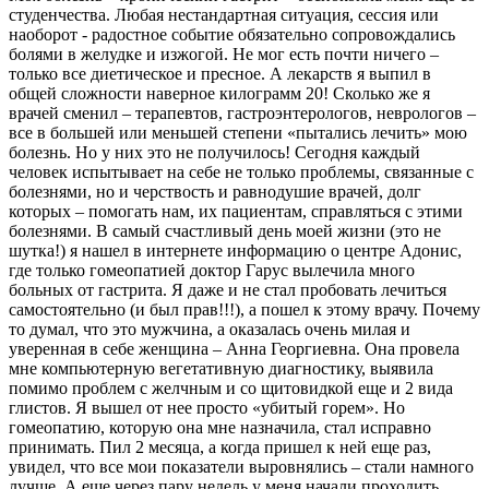
студенчества. Любая нестандартная ситуация, сессия или
наоборот - радостное событие обязательно сопровождались
болями в желудке и изжогой. Не мог есть почти ничего –
только все диетическое и пресное. А лекарств я выпил в
общей сложности наверное килограмм 20! Сколько же я
врачей сменил – терапевтов, гастроэнтерологов, неврологов –
все в большей или меньшей степени «пытались лечить» мою
болезнь. Но у них это не получилось! Сегодня каждый
человек испытывает на себе не только проблемы, связанные с
болезнями, но и черствость и равнодушие врачей, долг
которых – помогать нам, их пациентам, справляться с этими
болезнями. В самый счастливый день моей жизни (это не
шутка!) я нашел в интернете информацию о центре Адонис,
где только гомеопатией доктор Гарус вылечила много
больных от гастрита. Я даже и не стал пробовать лечиться
самостоятельно (и был прав!!!), а пошел к этому врачу. Почему
то думал, что это мужчина, а оказалась очень милая и
уверенная в себе женщина – Анна Георгиевна. Она провела
мне компьютерную вегетативную диагностику, выявила
помимо проблем с желчным и со щитовидкой еще и 2 вида
глистов. Я вышел от нее просто «убитый горем». Но
гомеопатию, которую она мне назначила, стал исправно
принимать. Пил 2 месяца, а когда пришел к ней еще раз,
увидел, что все мои показатели выровнялись – стали намного
лучше. А еще через пару недель у меня начали проходить