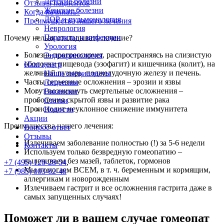
Детские болезни
Отзывы пациентов
Женские болезни
Когда начинать?
ЛОР и пульмонология
Преимущества нашего лечения
Неврология
Паразиты и инфекции
Почему нельзя откладывать лечение?
Урология
Болезнь прогрессирует, распространяясь на слизистую
Эндокринология
оболочку пищевода (эзофагит) и кишечника (колит), на
Наш центр
желчный пузырь, поджелудочную железу и печень.
Наши специалисты
Часты серьезные осложнения – эрозии и язвы
Лицензии
Могут возникнуть смертельные осложнения –
Вакансии
прободения скрытой язвы и развитие рака
Статьи
Происходит неуклонное снижение иммунитета
Новости
Акции
Преимущества нашего лечения:
Вопрос-ответ
Отзывы
Излечиваем заболевание полностью (!) за 5-6 недели
Контакты
Используем только безвредную гомеопатию –
вылечиваем без мазей, таблеток, гормонов
+7 (495) 120-28-54
,
Мы помогаем ВСЕМ, в т. ч. беременным и кормящим,
+7 (985) 003-62-48
аллергикам и новорожденным
Излечиваем гастрит и все осложнения гастрита даже в
самых запущенных случаях!
Поможет ли в вашем случае гомеопат