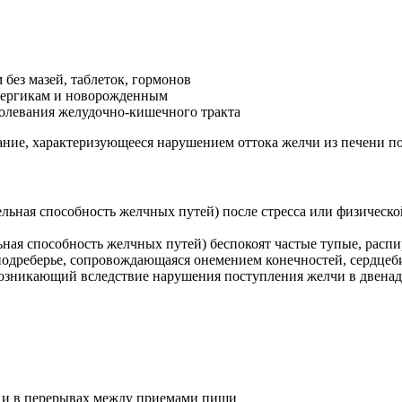
без мазей, таблеток, гормонов
лергикам и новорожденным
левания желудочно-кишечного тракта
ние, характеризующееся нарушением оттока желчи из печени по
ная способность желчных путей) после стресса или физической
ая способность желчных путей) беспокоят частые тупые, расп
 подреберье, сопровождающаяся онемением конечностей, сердцеб
озникающий вследствие нарушения поступления желчи в двена
ак и в перерывах между приемами пищи