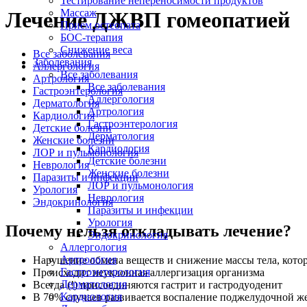
Тестирование непереносимости продуктов
Массаж
Лечение ДЖВП гомеопатией
Прием остеопата
БОС-терапия
Снижение веса
Все заболевания
Заболевания
Аллергология
Все заболевания
Артрология
Все заболевания
Гастроэнтерология
Аллергология
Дерматология
Артрология
Кардиология
Гастроэнтерология
Детские болезни
Дерматология
Женские болезни
Кардиология
ЛОР и пульмонология
Детские болезни
Неврология
Женские болезни
Паразиты и инфекции
ЛОР и пульмонология
Урология
Неврология
Эндокринология
Паразиты и инфекции
Урология
Почему нельзя откладывать лечение?
Эндокринология
Аллергология
Артрология
Нарушение обмена веществ и снижение массы тела, кото
Гастроэнтерология
Происходит неуклонная аллергизация организма
Дерматология
Всегда (!) присоединяются гастрит и гастродуоденит
Кардиология
В 70% случаев развивается воспаление поджелудочной же