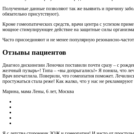
Полученные данные позволяют так же выявить и причину забол
обязательно присутствуют).
Кроме гомеопатических средств, врачи центра с успехом прим
мощное стимулирующее действие на защитные силы организма,
Часто присоединяют и не менее популярную резонансно-часто
Отзывы пациентов
Диагноз дискинезии Леночки поставили почти сразу – с рожде
желчный пузырь»! Типа – «вы допрыгались!» Я поняла, что леч
Врач впечатлила. Поверили, что гомеопатия поможет. Лечились
простужаться стала реже! Как жалко, что у нас не рекламирую
Марина, мама Лены, 6 лет, Москва
Я с детства сторонник ЗОЖ и гомеопатии! И часто от простуды