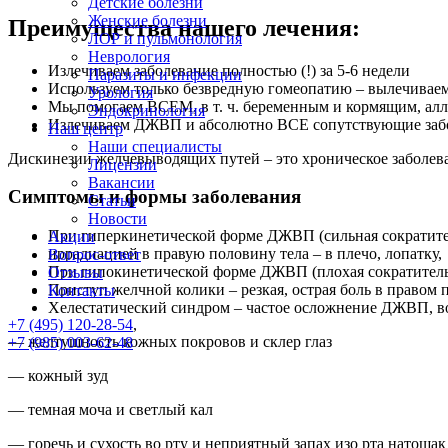
Детские болезни
Женские болезни
Преимущества нашего лечения:
ЛОР и пульмонология
Неврология
Излечиваем заболевание полностью (!) за 5-6 недели
Паразиты и инфекции
Используем только безвредную гомеопатию – вылечиваем 
Урология
Мы помогаем ВСЕМ, в т. ч. беременным и кормящим, ал
Эндокринология
Излечиваем ДЖВП и абсолютно ВСЕ сопутствующие забо
Наш центр
Наши специалисты
Дискинезии желчевыводящих путей – это хроническое заболева
Лицензии
Вакансии
Симптомы и формы заболевания
Статьи
Новости
При гиперкинетической форме ДЖВП (сильная сократитель
Акции
иррадиацией в правую половину тела – в плечо, лопатку,
Вопрос-ответ
При гипокинетической форме ДЖВП (плохая сократительн
Отзывы
Приступ желчной колики – резкая, острая боль в правом
Контакты
Хелестатический синдром – частое осложнение ДЖВП, в
+7 (495) 120-28-54
,
— желтушность кожных покровов и склер глаз
+7 (985) 003-62-48
— кожный зуд
— темная моча и светлый кал
— горечь и сухость во рту и неприятный запах изо рта натощ