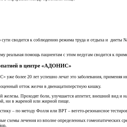
сути сводится к соблюдению режима труда и отдыха и диеты №
му реальная помощь пациентам с этим недугам сводится к при
еопатией в центре «АДОНИС»
уже более 20 лет успешно лечат это заболевания, применяя и
лноценный отток желчи в двенацатиперстную кишку.
 железы. Проходят боли, улучшается аппетит, внешний вид и на
ой, ни в жареной или жирной пище.
тику – по методу Фолля или ВРТ – вегето-резонансное тестиро
е схемы лечения из вполне определенных гомеопатических средс
бор.