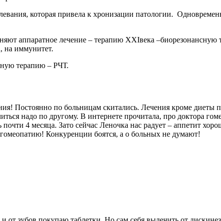
евания, которая привела к хронизации патологии. Одновременн
еняют аппаратное лечение – терапию XXIвека –биорезонансную 
 на иммунитет.
тную терапию – РЧТ.
ния! Постоянно по больницам скитались. Лечения кроме диеты п
иться надо по другому. В интернете прочитала, про доктора гом
 почти 4 месяца. Зато сейчас Леночка нас радует – аппетит хор
т гомеопатию! Конкуренции боятся, а о больных не думают!
 и от зубов покупаю таблетки. Но сам себя вылечить от дискине