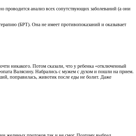
о проводится анализ всех сопутствующих заболеваний (а они
терапию (БРТ). Она не имеет противопоказаний и оказывает
очти никакого. Потом сказали, что у ребенка «отключенный
еопата Валясину. Набрались с мужем с духом и пошли на прием.
оший, поправилась, животик после еды не болит. Даже
зии желчных протоков так и не смог. Поэтому выбрал