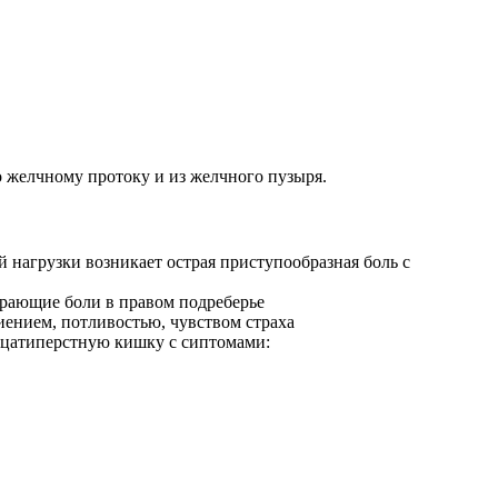
 желчному протоку и из желчного пузыря.
 нагрузки возникает острая приступообразная боль с
ирающие боли в правом подреберье
иением, потливостью, чувством страха
дцатиперстную кишку с сиптомами: