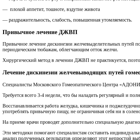
— плохой аппетит, тошноте, вздутие живота
— раздражительность, слабость, повышенная утомляемость.
Привычное лечение ДЖВП
Привычное лечение дискинезии желчевыделительных путей по 
периодическим тюбажам, облегчающим отток желчи.
Хирургический метод в лечении ДЖВП не практикуется, поэто
Лечение дискинезии желчевыводящих путей гом
Специалисты Московского Гомеопатического Центра «АДОНИС» 
Требуется всего 3-4 недели, что бы наладить регулярный и по
Восстанавливается работа желудка, кишечника и поджелудочной
употреблять привычную пищу, не ограничивая себя ни в солен
На приеме врачи проводят дополнительно специальную диагнос
Эти методики помогают специалистам составить индивидуальны
анализ полученных результатов определяют этот непростой вы