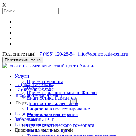
X
Позвоните нам!
+7 (495) 120-28-54
|
info@gomeopatia-centr.ru
Переключить меню
Услуги
Прием гомеопата
+7 (495) 120-28-54
Прием с ВРТ
+7 (985) 003-62-48
Прием с диагностикой по Фоллю
info@gomeopatia-centr.ru
Диагностика паразитов
Диагностика аллергенов
Биорезонансное тестирование
Главная
Биорезонансная терапия
Заболевания
Терапия РЧТ
Гастроэнтерология
Прием классического гомеопата
Дискинезия желчных путей
Мануальная терапия