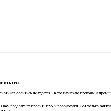
меопата
ибиотиков обойтись не удастся! Часто назначаю проколы и промы
я вам предлагают пробить пре- и пробиотики. Вот только занятие
 пазух!