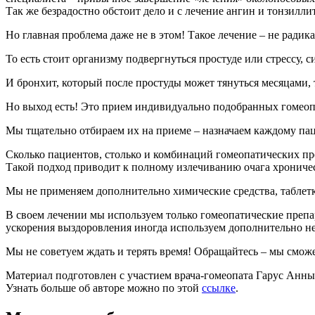
Так же безрадостно обстоит дело и с лечение ангин и тонзилли
Но главная проблема даже не в этом! Такое лечение – не радик
То есть стоит организму подвергнуться простуде или стрессу, 
И бронхит, который после простуды может тянуться месяцами, 
Но выход есть! Это прием индивидуально подобранных гомеоп
Мы тщательно отбираем их на приеме – назначаем каждому пац
Сколько пациентов, столько и комбинаций гомеопатических п
Такой подход приводит к полному излечиванию очага хронич
Мы не применяем дополнительно химические средства, таблетк
В своем лечении мы используем только гомеопатические препа
ускорения выздоровления иногда используем дополнительно не
Мы не советуем ждать и терять время! Обращайтесь – мы смож
Материал подготовлен с участием врача-гомеопата Гарус Анны
Узнать больше об авторе можно по этой
ссылке
.