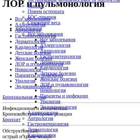
Тестирование непереносимости продуктов
ЛОР и пульмонология
Массаж
Прием остеопата
БОС-терапия
Все заболевания
Снижение веса
Аллергология
Заболевания
Артрология
Все заболевания
Гастроэнтерология
Все заболевания
Дерматология
Аллергология
Кардиология
Артрология
Детские болезни
Гастроэнтерология
Женские болезни
Дерматология
ЛОР и пульмонология
Кардиология
Неврология
Детские болезни
Паразиты и инфекции
Женские болезни
Урология
ЛОР и пульмонология
Эндокринология
Неврология
Паразиты и инфекции
Бронхиальная астма
Урология
Эндокринология
Инфекционная и атопическая.
Аллергология
Бронхоконстрикторные реакции
Артрология
Бронхит
Гастроэнтерология
Дерматология
Обструктивный,
Кардиология
острый и хронический