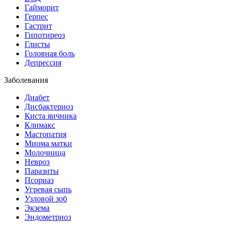
Гайморит
Герпес
Гастрит
Гипотиреоз
Глисты
Головная боль
Депрессия
Заболевания
Диабет
Дисбактериоз
Киста яичника
Климакс
Мастопатия
Миома матки
Молочница
Невроз
Паразиты
Псориаз
Угревая сыпь
Узловой зоб
Экзема
Эндометриоз