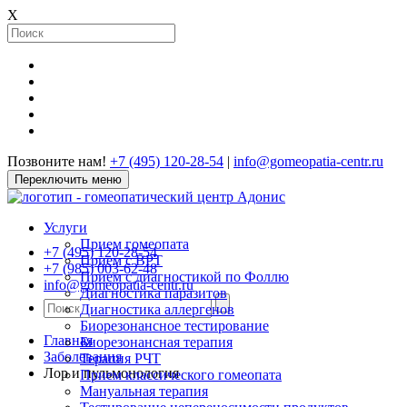
X
Позвоните нам!
+7 (495) 120-28-54
|
info@gomeopatia-centr.ru
Переключить меню
Услуги
Прием гомеопата
+7 (495) 120-28-54
Прием с ВРТ
+7 (985) 003-62-48
Прием с диагностикой по Фоллю
info@gomeopatia-centr.ru
Диагностика паразитов
Диагностика аллергенов
Биорезонансное тестирование
Главная
Биорезонансная терапия
Заболевания
Терапия РЧТ
Лор и пульмонология
Прием классического гомеопата
Мануальная терапия