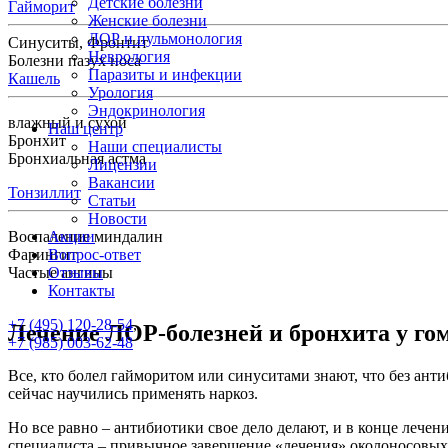
Детские болезни
Гайморит
Женские болезни
ЛОР и пульмонология
Синуситы, Фронтит
Неврология
Болезни пазух носа
Паразиты и инфекции
Кашель
Урология
Эндокринология
влажный и сухой
Наш центр
Бронхит
Наши специалисты
Бронхиальная астма
Лицензии
Вакансии
Тонзиллит
Статьи
Новости
Воспаление миндалин
Акции
Фарингит
Вопрос-ответ
Частые ангины
Отзывы
Контакты
+7 (495) 120-28-54
,
Лечение ЛОР-болезней и бронхита у го
+7 (985) 003-62-48
Все, кто болел гайморитом или синуситами знают, что без ант
сейчас научились применять наркоз.
Но все равно – антибиотики свое дело делают, и в конце лечени
специалиста – привычное завершение «лечения» околоносовых