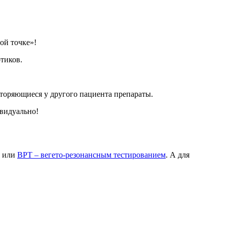
ой точке»!
тиков.
вторяющиеся у другого пациента препараты.
ивидуально!
или
ВРТ – вегето-резонансным тестированием
. А для