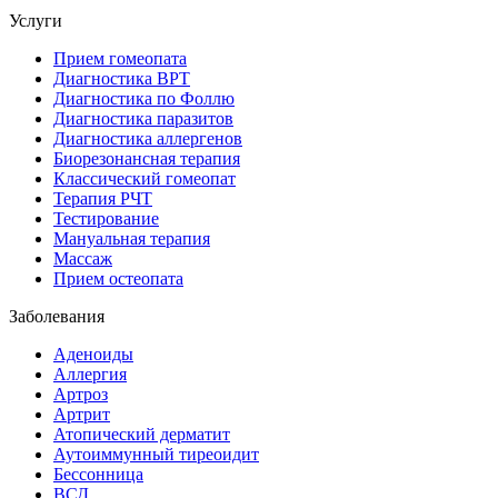
Услуги
Прием гомеопата
Диагностика ВРТ
Диагностика по Фоллю
Диагностика паразитов
Диагностика аллергенов
Биорезонансная терапия
Классический гомеопат
Терапия РЧТ
Тестирование
Мануальная терапия
Массаж
Прием остеопата
Заболевания
Аденоиды
Аллергия
Артроз
Артрит
Атопический дерматит
Аутоиммунный тиреоидит
Бессонница
ВСД