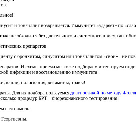
тов.
альное!
синусит и тонзиллит возвращается. Иммунитет «ударяет» по «слаб
тоже не обходится без длительного и системного приема антибио
атических препаратов.
иенту с бронхитом, синуситом или тонзиллитом «свои» - не по
репаратов. И схемы приема мы тоже подбираем и тестируем инд
еской инфекции и восстановлению иммунитета!
и, капли, полоскания, витамины, травы!
раты. Для их подбора пользуемся
диагностикой по методу Фолля
сколько процедур БРТ – биорезонансного тестирования!
ем вам помочь!
 Георгиевны.