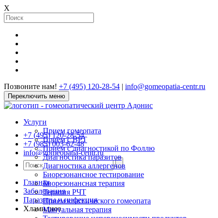
X
Позвоните нам!
+7 (495) 120-28-54
|
info@gomeopatia-centr.ru
Переключить меню
Услуги
Прием гомеопата
+7 (495) 120-28-54
Прием с ВРТ
+7 (985) 003-62-48
Прием с диагностикой по Фоллю
info@gomeopatia-centr.ru
Диагностика паразитов
Диагностика аллергенов
Биорезонансное тестирование
Главная
Биорезонансная терапия
Заболевания
Терапия РЧТ
Паразиты и инфекция
Прием классического гомеопата
Хламидиоз
Мануальная терапия