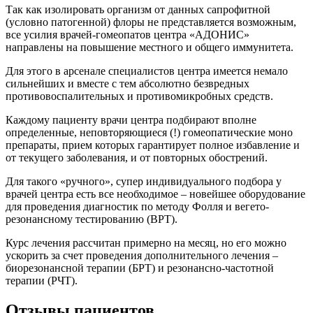
Так как изолировать организм от данных сапрофитной
(условно патогенной) флоры не представляется возможным,
все усилия врачей-гомеопатов центра «АДОНИС»
направлены на повышение местного и общего иммунитета.
Для этого в арсенале специалистов центра имеется немало
сильнейших и вместе с тем абсолютно безвредных
противовоспалительных и противомикробных средств.
Каждому пациенту врачи центра подбирают вполне
определенные, неповторяющиеся (!) гомеопатические моно
препараты, прием которых гарантирует полное избавление и
от текущего заболевания, и от повторных обострений.
Для такого «ручного», супер индивидуального подбора у
врачей центра есть все необходимое – новейшее оборудование
для проведения диагностик по методу Фолля и вегето-
резонансному тестированию (ВРТ).
Курс лечения рассчитан примерно на месяц, но его можно
ускорить за счет проведения дополнительного лечения –
биорезонансной терапии (БРТ) и резонансно-частотной
терапии (РЧТ).
Отзывы пациентов