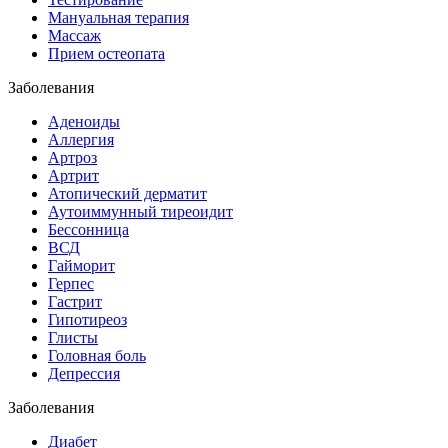
Мануальная терапия
Массаж
Прием остеопата
Заболевания
Аденоиды
Аллергия
Артроз
Артрит
Атопический дерматит
Аутоиммунный тиреоидит
Бессонница
ВСД
Гайморит
Герпес
Гастрит
Гипотиреоз
Глисты
Головная боль
Депрессия
Заболевания
Диабет