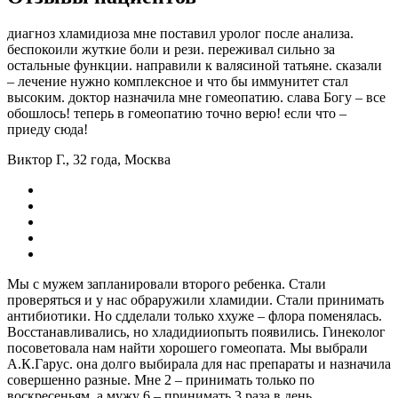
диагноз хламидиоза мне поставил уролог после анализа.
беспокоили жуткие боли и рези. переживал сильно за
остальные функции. направили к валясиной татьяне. сказали
– лечение нужно комплексное и что бы иммунитет стал
высоким. доктор назначила мне гомеопатию. слава Богу – все
обошлось! теперь в гомеопатию точно верю! если что –
приеду сюда!
Виктор Г., 32 года, Москва
Мы с мужем запланировали второго ребенка. Стали
проверяться и у нас обраружили хламидии. Стали принимать
антибиотики. Но сдделали только ххуже – флора поменялась.
Восстанавливались, но хладидииопыть появились. Гинеколог
посоветовала нам найти хорошего гомеопата. Мы выбрали
А.К.Гарус. она долго выбирала для нас препараты и назначила
совершенно разные. Мне 2 – принимать только по
воскресеньям, а мужу 6 – принимать 3 раза в день.