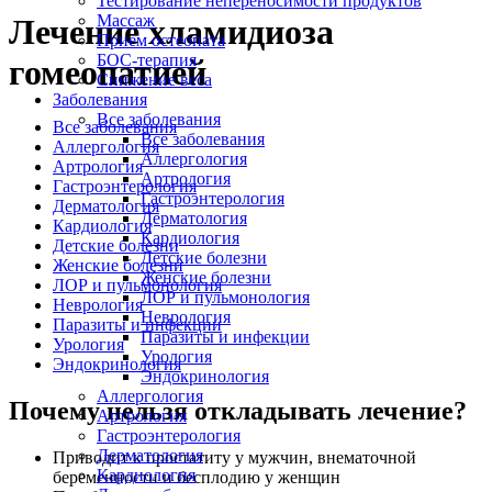
Тестирование непереносимости продуктов
Массаж
Лечение хламидиоза
Прием остеопата
БОС-терапия
гомеопатией
Снижение веса
Заболевания
Все заболевания
Все заболевания
Все заболевания
Аллергология
Аллергология
Артрология
Артрология
Гастроэнтерология
Гастроэнтерология
Дерматология
Дерматология
Кардиология
Кардиология
Детские болезни
Детские болезни
Женские болезни
Женские болезни
ЛОР и пульмонология
ЛОР и пульмонология
Неврология
Неврология
Паразиты и инфекции
Паразиты и инфекции
Урология
Урология
Эндокринология
Эндокринология
Аллергология
Почему нельзя откладывать лечение?
Артрология
Гастроэнтерология
Дерматология
Приводит к простатиту у мужчин, внематочной
Кардиология
беременности и бесплодию у женщин