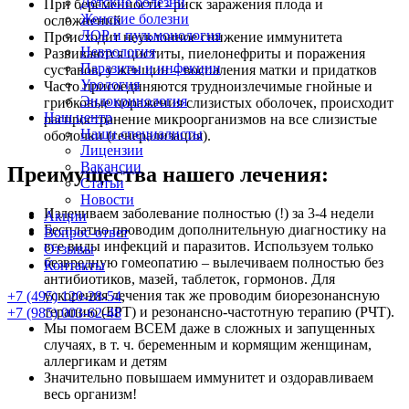
Детские болезни
При беременности - риск заражения плода и
Женские болезни
осложнений
ЛОР и пульмонология
Происходит неуклонное снижение иммунитета
Неврология
Развиваются циститы, пиелонефриты и поражения
Паразиты и инфекции
суставов, у женщин – воспаления матки и придатков
Урология
Часто присоединяются трудноизлечимые гнойные и
Эндокринология
грибковые поражения слизистых оболочек, происходит
Наш центр
распространение микроорганизмов на все слизистые
Наши специалисты
оболочки (генерализация).
Лицензии
Вакансии
Преимущества нашего лечения:
Статьи
Новости
Излечиваем заболевание полностью (!) за 3-4 недели
Акции
Бесплатно проводим дополнительную диагностику на
Вопрос-ответ
все виды инфекций и паразитов. Используем только
Отзывы
безвредную гомеопатию – вылечиваем полностью без
Контакты
антибиотиков, мазей, таблеток, гормонов. Для
ускорения лечения так же проводим биорезонансную
+7 (495) 120-28-54
,
терапию (БРТ) и резонансно-частотную терапию (РЧТ).
+7 (985) 003-62-48
Мы помогаем ВСЕМ даже в сложных и запущенных
случаях, в т. ч. беременным и кормящим женщинам,
аллергикам и детям
Значительно повышаем иммунитет и оздоравливаем
весь организм!