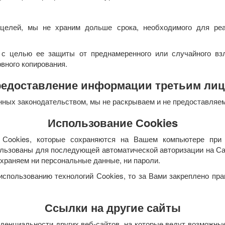
елей, мы не храним дольше срока, необходимого для реа
 с целью ее защиты от преднамеренного или случайного вз
рвного копирования.
едоставление информации третьим ли
ренных законодательством, мы не раскрываем и не предоставля
Использование Сookies
 Сookies, которые сохраняются на Вашем компьютере при 
ользованы для последующей автоматической авторизации на Сай
охраняем ни персональные данные, ни пароли.
использованию технологий Сookies, то за Вами закреплено пра
Ссылки на другие сайты
иденциальности других веб-сайтов, на которые ведут возможны